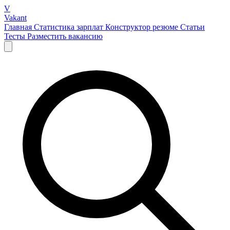
V
Vakant
Главная
Статистика зарплат
Конструктор резюме
Статьи
Тесты
Разместить вакансию