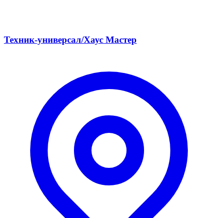
Техник-универсал/Хаус Мастер