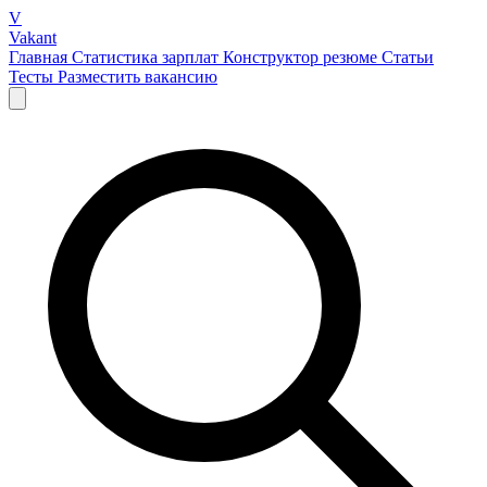
V
Vakant
Главная
Статистика зарплат
Конструктор резюме
Статьи
Тесты
Разместить вакансию