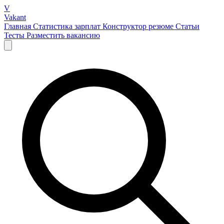
V
Vakant
Главная
Статистика зарплат
Конструктор резюме
Статьи
Тесты
Разместить вакансию