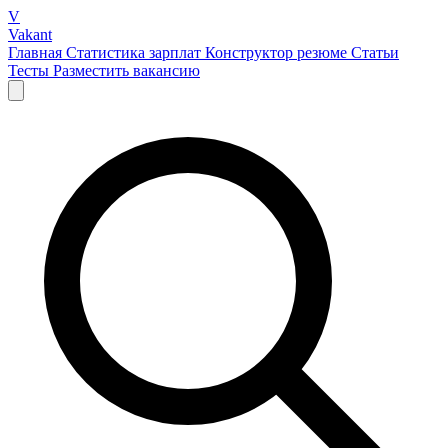
V
Vakant
Главная
Статистика зарплат
Конструктор резюме
Статьи
Тесты
Разместить вакансию