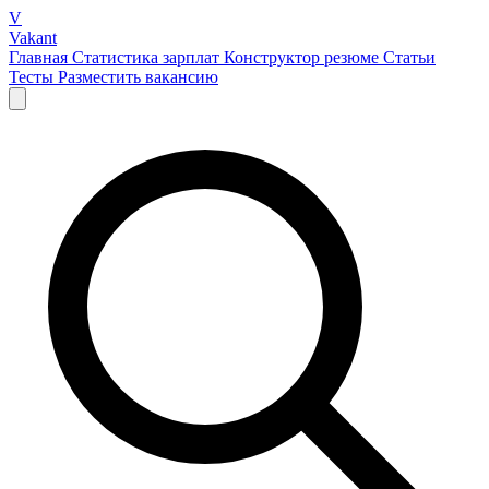
V
Vakant
Главная
Статистика зарплат
Конструктор резюме
Статьи
Тесты
Разместить вакансию