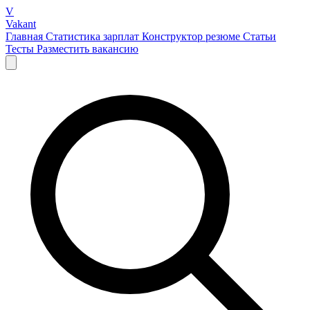
V
Vakant
Главная
Статистика зарплат
Конструктор резюме
Статьи
Тесты
Разместить вакансию