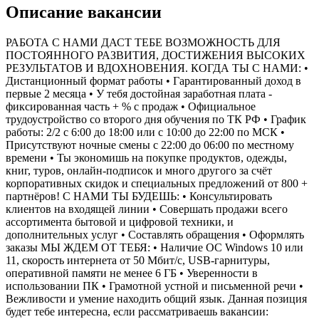
Описание вакансии
РАБОТА С НАМИ ДАСТ ТЕБЕ ВОЗМОЖНОСТЬ ДЛЯ
ПОСТОЯННОГО РАЗВИТИЯ, ДОСТИЖЕНИЯ ВЫСОКИХ
РЕЗУЛЬТАТОВ И ВДОХНОВЕНИЯ. КОГДА ТЫ С НАМИ: •
Дистанционный формат работы • Гарантированный доход в
первые 2 месяца • У тебя достойная заработная плата -
фиксированная часть + % c продаж • Официальное
трудоустройство со второго дня обучения по ТК РФ • График
работы: 2/2 с 6:00 до 18:00 или с 10:00 до 22:00 по МСК •
Присутствуют ночные смены с 22:00 до 06:00 по местному
времени • Ты экономишь на покупке продуктов, одежды,
книг, туров, онлайн-подписок и много другого за счёт
корпоративных скидок и специальных предложений от 800 +
партнёров! С НАМИ ТЫ БУДЕШЬ: • Консультировать
клиентов на входящей линии • Совершать продажи всего
ассортимента бытовой и цифровой техники, и
дополнительных услуг • Составлять обращения • Оформлять
заказы МЫ ЖДЕМ ОТ ТЕБЯ: • Наличие ОС Windows 10 или
11, скорость интернета от 50 Мбит/с, USB-гарнитуры,
оперативной памяти не менее 6 ГБ • Уверенности в
использовании ПК • Грамотной устной и письменной речи •
Вежливости и умение находить общий язык. Данная позиция
будет тебе интересна, если рассматриваешь вакансии: