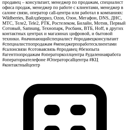
продавец – консультант, менеджер по продажам, специалист
офиса продаж, менеджер по работе с клиентами, менеджер в
салоне связи, оператор call-центра или работал в компаниях:
Wildberries, Вайлдберриз, Ozon, Озон, Мегафон, DNS, ДНС,
МТС, Теле2, Tele2, РТК, Ростелеком, Билайн, Мотив, Первый
Сотовый, Samsung, Технопарк, Росбанк, ВТБ, Hoff, в других
контактных центрах и магазинах цифровой, и бытовой
техники. #начинающийспециалист #продавецконсультант
#специалистпопродажам #менеджерпоработесклиентами
#салонсвязи #сотоваясвязь #продавец #безопыта
#агентпопродажам #операторколлцентра #удаленнаяработа
#операторнателефоне #Операторcallцентра #КЦ
#контактныйцентр