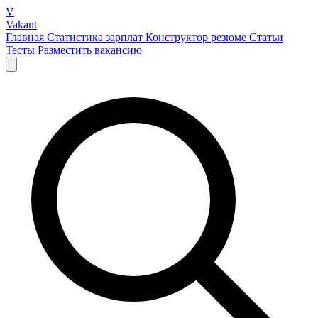
V
Vakant
Главная
Статистика зарплат
Конструктор резюме
Статьи
Тесты
Разместить вакансию