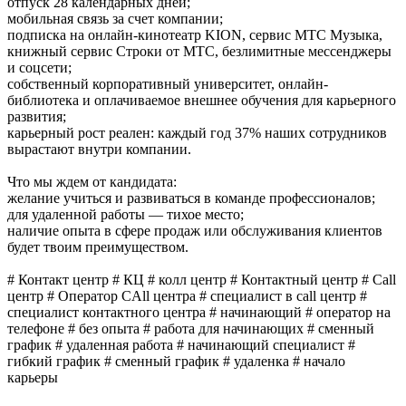
отпуск 28 календарных дней;
мобильная связь за счет компании;
подписка на онлайн-кинотеатр KION, сервис МТС Музыка,
книжный сервис Строки от МТС, безлимитные мессенджеры
и соцсети;
собственный корпоративный университет, онлайн-
библиотека и оплачиваемое внешнее обучения для карьерного
развития;
карьерный рост реален: каждый год 37% наших сотрудников
вырастают внутри компании.
Что мы ждем от кандидата:
желание учиться и развиваться в команде профессионалов;
для удаленной работы — тихое место;
наличие опыта в сфере продаж или обслуживания клиентов
будет твоим преимуществом.
# Контакт центр # КЦ # колл центр # Контактный центр # Сall
центр # Оператор CAll центра # специалист в call центр #
специалист контактного центра # начинающий # оператор на
телефоне # без опыта # работа для начинающих # сменный
график # удаленная работа # начинающий специалист #
гибкий график # сменный график # удаленка # начало
карьеры