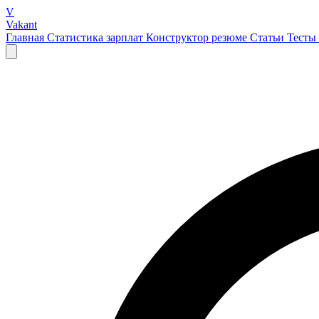
V
Vakant
Главная
Статистика зарплат
Конструктор резюме
Статьи
Тесты