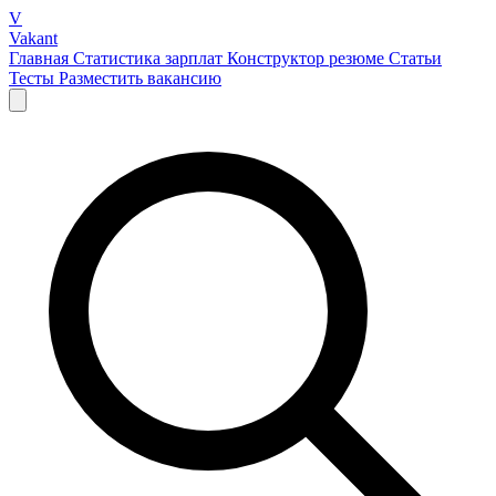
V
Vakant
Главная
Статистика зарплат
Конструктор резюме
Статьи
Тесты
Разместить вакансию