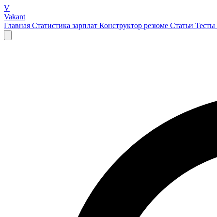
V
Vakant
Главная
Статистика зарплат
Конструктор резюме
Статьи
Тесты