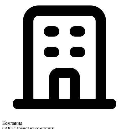
Компания
ООО "ТрансТехКомпозит"