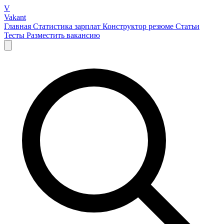
V
Vakant
Главная
Статистика зарплат
Конструктор резюме
Статьи
Тесты
Разместить вакансию