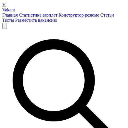
V
Vakant
Главная
Статистика зарплат
Конструктор резюме
Статьи
Тесты
Разместить вакансию