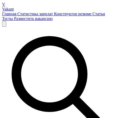
V
Vakant
Главная
Статистика зарплат
Конструктор резюме
Статьи
Тесты
Разместить вакансию