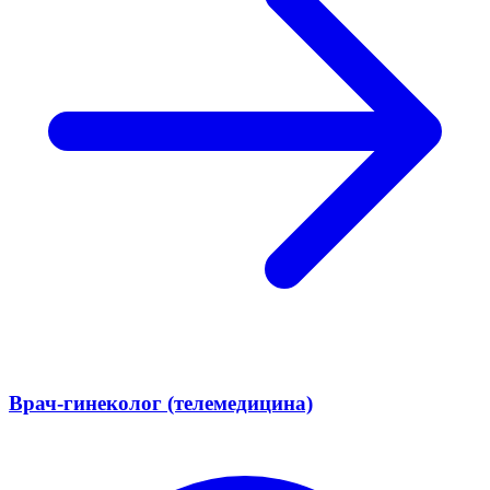
Врач-гинеколог (телемедицина)