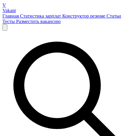
V
Vakant
Главная
Статистика зарплат
Конструктор резюме
Статьи
Тесты
Разместить вакансию