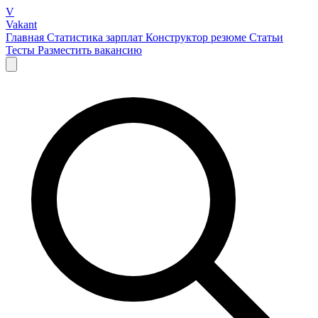
V
Vakant
Главная
Статистика зарплат
Конструктор резюме
Статьи
Тесты
Разместить вакансию