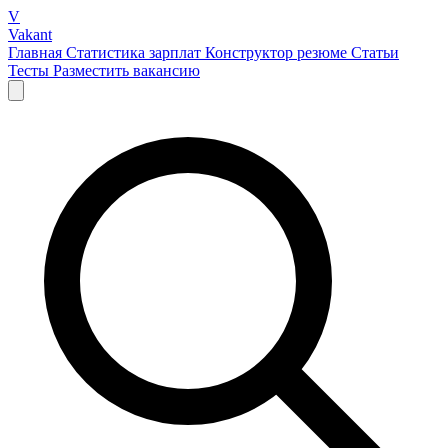
V
Vakant
Главная
Статистика зарплат
Конструктор резюме
Статьи
Тесты
Разместить вакансию