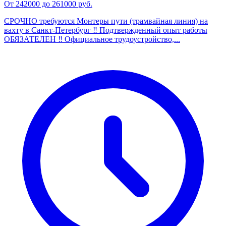
От 242000 до 261000 руб.
СРОЧНО требуются Монтеры пути (трамвайная линия) на
вахту в Санкт-Петербург ️‼️ Подтвержденный опыт работы
ОБЯЗАТЕЛЕН ‼️ Официальное трудоустройство,...