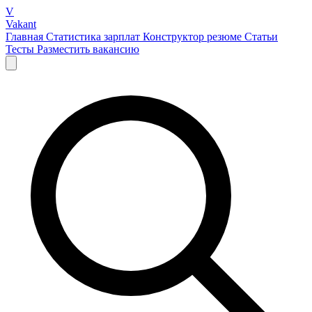
V
Vakant
Главная
Статистика зарплат
Конструктор резюме
Статьи
Тесты
Разместить вакансию