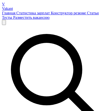
V
Vakant
Главная
Статистика зарплат
Конструктор резюме
Статьи
Тесты
Разместить вакансию