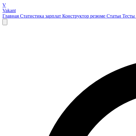
V
Vakant
Главная
Статистика зарплат
Конструктор резюме
Статьи
Тесты