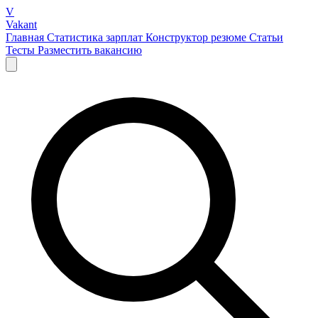
V
Vakant
Главная
Статистика зарплат
Конструктор резюме
Статьи
Тесты
Разместить вакансию