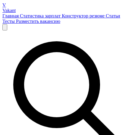
V
Vakant
Главная
Статистика зарплат
Конструктор резюме
Статьи
Тесты
Разместить вакансию