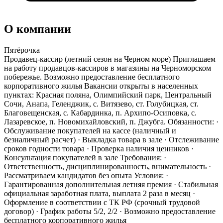
О компании
Пятёрочка
Продавец-кассир (летний сезон на Черном море) Приглашаем
на работу продавцов-кассиров в магазины на Черноморском
побережье. Возможно предоставление бесплатного
корпоративного жилья Вакансии открыты в населенных
пунктах: Красная поляна, Олимпийский парк, Центральный
Сочи, Анапа, Геленджик, с. Витязево, ст. Голубицкая, ст.
Благовещенская, с. Кабардинка, п. Архипо-Осиповка, с.
Лазаревское, п. Новомихайловский, п. Джубга. Обязанности: ·
Обслуживание покупателей на кассе (наличный и
безналичный расчет) · Выкладка товара в зале · Отслеживание
сроков годности товара · Проверка наличия ценников ·
Консультация покупателей в зале Требования: ·
Ответственность, дисциплинированность, внимательность ·
Рассматриваем кандидатов без опыта Условия: ·
Гарантированная дополнительная летняя премия · Стабильная
официальная заработная плата, выплата 2 раза в месяц ·
Оформление в соответствии с ТК РФ (срочный трудовой
договор) · График работы 5/2, 2/2 · Возможно предоставление
бесплатного корпоративного жилья