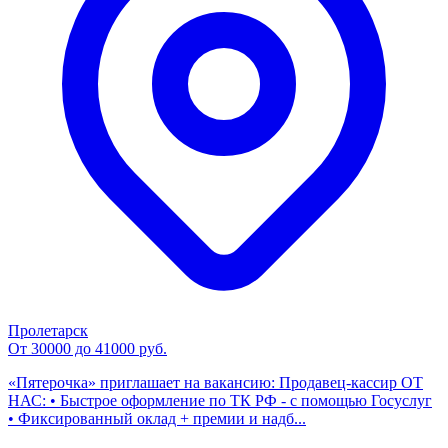
Пролетарск
От 30000 до 41000 руб.
«Пятерочка» приглашает на вакансию: Продавец-кассир ОТ
НАС: • Быстрое оформление по ТК РФ - с помощью Госуслуг
• Фиксированный оклад + премии и надб...