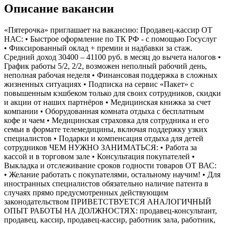
Описание вакансии
«Пятерочка» приглашает на вакансию: Продавец-кассир ОТ
НАС: • Быстрое оформление по ТК РФ - с помощью Госуслуг
• Фиксированный оклад + премии и надбавки за стаж.
Средний доход 30400 – 41100 руб. в месяц до вычета налогов •
График работы 5/2, 2/2, возможен неполный рабочий день,
неполная рабочая неделя • Финансовая поддержка в сложных
жизненных ситуациях • Подписка на сервис «Пакет» с
повышенным кэшбеком только для своих сотрудников, скидки
и акции от наших партнёров • Медицинская книжка за счет
компании • Оборудованная комната отдыха с бесплатным
кофе и чаем • Медицинская страховка для сотрудника и его
семьи в формате телемедицины, включая поддержку узких
специалистов • Подарки и компенсация отдыха для детей
сотрудников ЧЕМ НУЖНО ЗАНИМАТЬСЯ: • Работа за
кассой и в торговом зале • Консультация покупателей •
Выкладка и отслеживание сроков годности товаров ОТ ВАС:
• Желание работать с покупателями, остальному научим! • Для
иностранных специалистов обязательно наличие патента в
случаях прямо предусмотренных действующим
законодательством ПРИВЕТСТВУЕТСЯ АНАЛОГИЧНЫЙ
ОПЫТ РАБОТЫ НА ДОЛЖНОСТЯХ: продавец-консультант,
продавец, кассир, продавец-кассир, работник зала, работник,