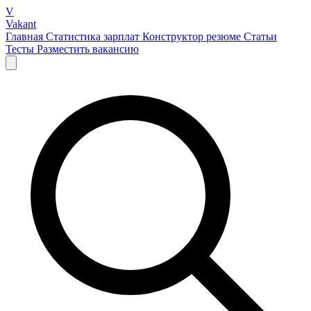
V
Vakant
Главная
Статистика зарплат
Конструктор резюме
Статьи
Тесты
Разместить вакансию