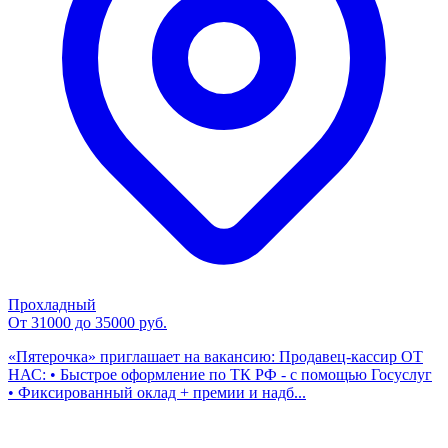
Прохладный
От 31000 до 35000 руб.
«Пятерочка» приглашает на вакансию: Продавец-кассир ОТ
НАС: • Быстрое оформление по ТК РФ - с помощью Госуслуг
• Фиксированный оклад + премии и надб...