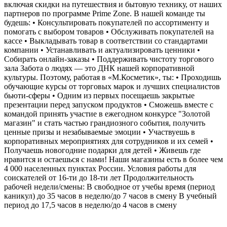
включая скидки на путешествия и бытовую технику, от наших
партнеров по программе Prime Zone. В нашей команде ты
будешь: • Консультировать покупателей по ассортименту и
помогать с выбором товаров • Обслуживать покупателей на
кассе • Выкладывать товар в соответствии со стандартами
компании • Устанавливать и актуализировать ценники •
Собирать онлайн-заказы • Поддерживать чистоту торгового
зала Забота о людях — это ДНК нашей корпоративной
культуры. Поэтому, работая в «М.Косметик», ты: • Проходишь
обучающие курсы от торговых марок и лучших специалистов
бьюти-сферы • Одним из первых посещаешь закрытые
презентации перед запуском продуктов • Сможешь вместе с
командой принять участие в ежегодном конкурсе "Золотой
магазин" и стать частью грандиозного события, получить
ценные призы и незабываемые эмоции • Участвуешь в
корпоративных мероприятиях для сотрудников и их семей •
Получаешь новогодние подарки для детей • Живешь где
нравится и остаешься с нами! Наши магазины есть в более чем
4 000 населенных пунктах России. Условия работы для
соискателей от 16-ти до 18-ти лет Продолжительность
рабочей недели/смены: В свободное от учебы время (период
каникул) до 35 часов в неделю/до 7 часов в смену В учебный
период до 17,5 часов в неделю/до 4 часов в смену