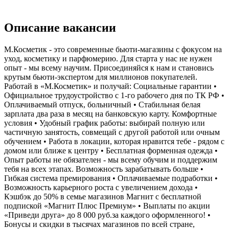
Описание вакансии
М.Косметик - это современные бьюти-магазины с фокусом на
уход, косметику и парфюмерию. Для старта у нас не нужен
опыт - мы всему научим. Присоединяйся к нам и становись
крутым бьюти-экспертом для миллионов покупателей.
Работай в «М.Косметик» и получай: Социальные гарантии •
Официальное трудоустройство с 1-го рабочего дня по ТК РФ •
Оплачиваемый отпуск, больничный • Стабильная белая
зарплата два раза в месяц на банковскую карту. Комфортные
условия • Удобный график работы: выбирай полную или
частичную занятость, совмещай с другой работой или очным
обучением • Работа в локации, которая нравится тебе - рядом с
домом или ближе к центру • Бесплатная форменная одежда •
Опыт работы не обязателен - мы всему обучим и поддержим
тебя на всех этапах. Возможность зарабатывать больше •
Гибкая система премирования • Оплачиваемые подработки •
Возможность карьерного роста с увеличением дохода •
Кэшбэк до 50% в семье магазинов Магнит с бесплатной
подпиской «Магнит Плюс Премиум» • Выплаты по акции
«Приведи друга» до 8 000 руб.за каждого оформленного! •
Бонусы и скидки в тысячах магазинов по всей стране,