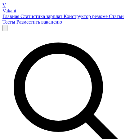
V
Vakant
Главная
Статистика зарплат
Конструктор резюме
Статьи
Тесты
Разместить вакансию