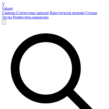
V
Vakant
Главная
Статистика зарплат
Конструктор резюме
Статьи
Тесты
Разместить вакансию