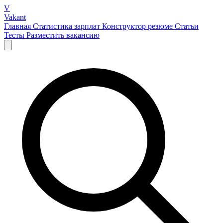
V
Vakant
Главная
Статистика зарплат
Конструктор резюме
Статьи
Тесты
Разместить вакансию