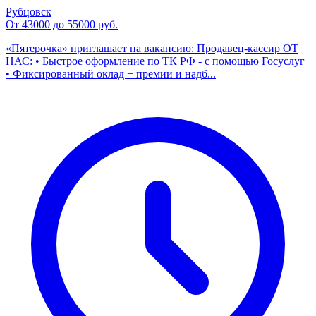
Рубцовск
От 43000 до 55000 руб.
«Пятерочка» приглашает на вакансию: Продавец-кассир ОТ
НАС: • Быстрое оформление по ТК РФ - с помощью Госуслуг
• Фиксированный оклад + премии и надб...