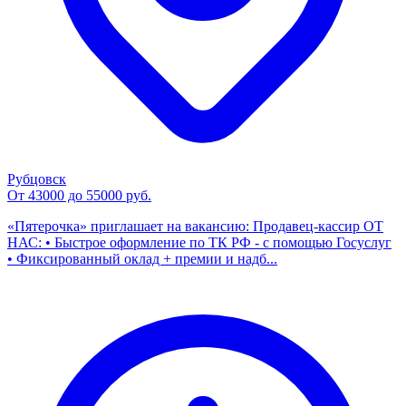
Рубцовск
От 43000 до 55000 руб.
«Пятерочка» приглашает на вакансию: Продавец-кассир ОТ
НАС: • Быстрое оформление по ТК РФ - с помощью Госуслуг
• Фиксированный оклад + премии и надб...