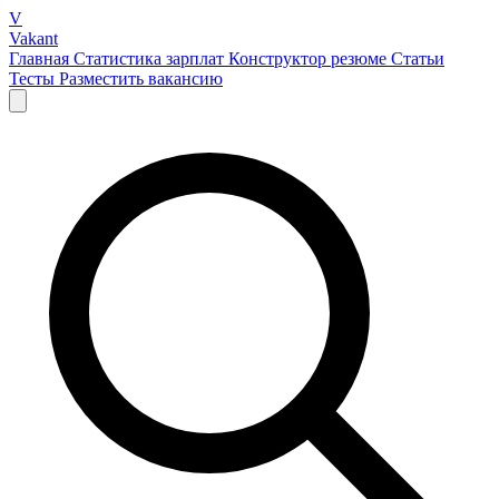
V
Vakant
Главная
Статистика зарплат
Конструктор резюме
Статьи
Тесты
Разместить вакансию