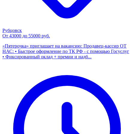
Рубцовск
От 43000 до 55000 руб.
«Пятерочка» приглашает на вакансию: Продавец-кассир ОТ
НАС: • Быстрое оформление по ТК РФ - с помощью Госуслуг
• Фиксированный оклад + премии и надб...