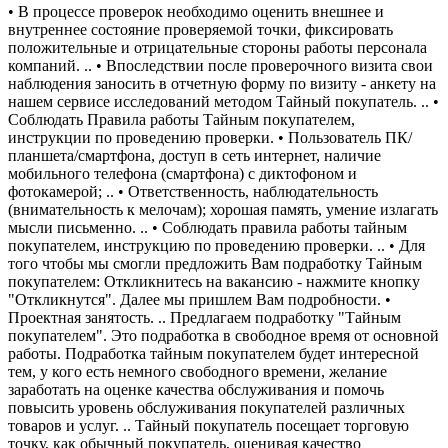
• В процессе проверок необходимо оценить внешнее и
внутреннее состояние проверяемой точки, фиксировать
положительные и отрицательные стороны работы персонала
компаний. .. • Впоследствии после проверочного визита свои
наблюдения заносить в отчетную форму по визиту - анкету на
нашем сервисе исследований методом Тайный покупатель. .. •
Соблюдать Правила работы Тайным покупателем,
инструкции по проведению проверки. • Пользователь ПК/
планшета/смартфона, доступ в сеть интернет, наличие
мобильного телефона (смартфона) с диктофоном и
фотокамерой; .. • Ответственность, наблюдательность
(внимательность к мелочам); хорошая память, умение излагать
мысли письменно. .. • Соблюдать правила работы тайным
покупателем, инструкцию по проведению проверки. .. • Для
того чтобы мы смогли предложить Вам подработку Тайным
покупателем: Откликнитесь на вакансию - нажмите кнопку
"Откликнутся". Далее мы пришлем Вам подробности. •
Проектная занятость. .. Предлагаем подработку "Тайным
покупателем". Это подработка в свободное время от основной
работы. Подработка тайным покупателем будет интересной
тем, у кого есть немного свободного времени, желание
заработать на оценке качества обслуживания и помочь
повысить уровень обслуживания покупателей различных
товаров и услуг. .. Тайный покупатель посещает торговую
точку, как обычный покупатель, оценивая качество