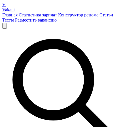
V
Vakant
Главная
Статистика зарплат
Конструктор резюме
Статьи
Тесты
Разместить вакансию