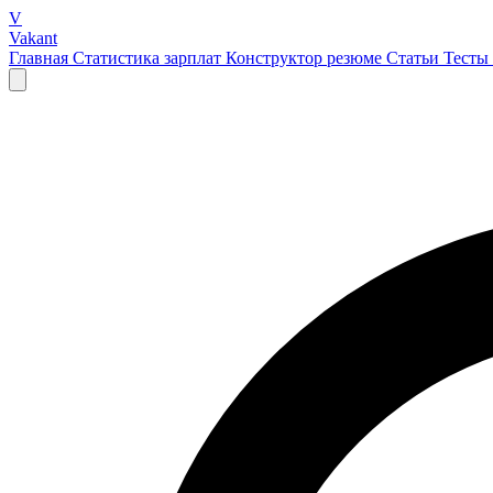
V
Vakant
Главная
Статистика зарплат
Конструктор резюме
Статьи
Тесты