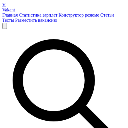
V
Vakant
Главная
Статистика зарплат
Конструктор резюме
Статьи
Тесты
Разместить вакансию