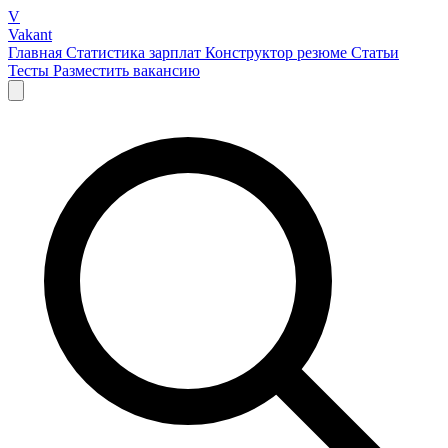
V
Vakant
Главная
Статистика зарплат
Конструктор резюме
Статьи
Тесты
Разместить вакансию