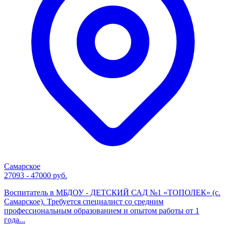
Самарское
27093 - 47000 руб.
Воспитатель в МБДОУ - ДЕТСКИЙ САД №1 «ТОПОЛЕК» (с.
Самарское). Требуется специалист со средним
профессиональным образованием и опытом работы от 1
года...