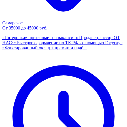
Самарское
От 35000 до 45000 руб.
«Пятерочка» приглашает на вакансию: Продавец-кассир ОТ
НАС: • Быстрое оформление по ТК РФ - с помощью Госуслуг
• Фиксированный оклад + премии и надб...