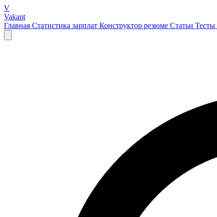
V
Vakant
Главная
Статистика зарплат
Конструктор резюме
Статьи
Тесты