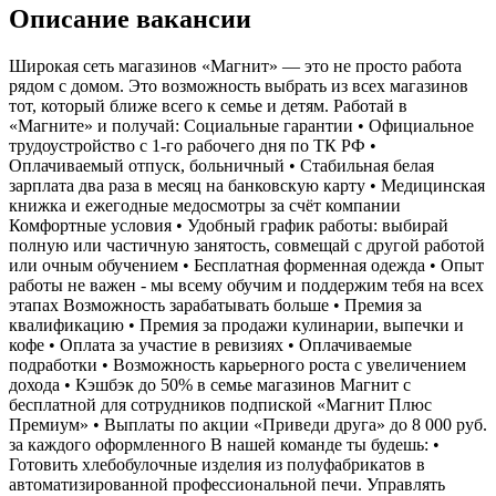
Описание вакансии
Широкая сеть магазинов «Магнит» — это не просто работа
рядом с домом. Это возможность выбрать из всех магазинов
тот, который ближе всего к семье и детям. Работай в
«Магните» и получай: Социальные гарантии • Официальное
трудоустройство с 1-го рабочего дня по ТК РФ •
Оплачиваемый отпуск, больничный • Стабильная белая
зарплата два раза в месяц на банковскую карту • Медицинская
книжка и ежегодные медосмотры за счёт компании
Комфортные условия • Удобный график работы: выбирай
полную или частичную занятость, совмещай с другой работой
или очным обучением • Бесплатная форменная одежда • Опыт
работы не важен - мы всему обучим и поддержим тебя на всех
этапах Возможность зарабатывать больше • Премия за
квалификацию • Премия за продажи кулинарии, выпечки и
кофе • Оплата за участие в ревизиях • Оплачиваемые
подработки • Возможность карьерного роста с увеличением
дохода • Кэшбэк до 50% в семье магазинов Магнит с
бесплатной для сотрудников подпиской «Магнит Плюс
Премиум» • Выплаты по акции «Приведи друга» до 8 000 руб.
за каждого оформленного В нашей команде ты будешь: •
Готовить хлебобулочные изделия из полуфабрикатов в
автоматизированной профессиональной печи. Управлять