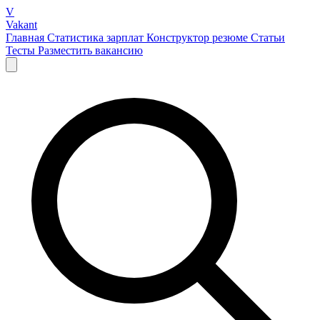
V
Vakant
Главная
Статистика зарплат
Конструктор резюме
Статьи
Тесты
Разместить вакансию