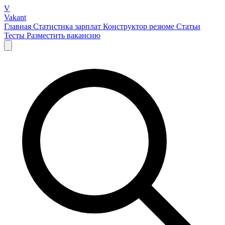
V
Vakant
Главная
Статистика зарплат
Конструктор резюме
Статьи
Тесты
Разместить вакансию