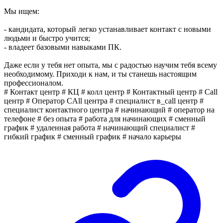
Мы ищем:
- кандидата, который легко устанавливает контакт с новыми
людьми и быстро учится;
- владеет базовыми навыками ПК.
Даже если у тебя нет опыта, мы с радостью научим тебя всему
необходимому. Приходи к нам, и ты станешь настоящим
профессионалом.
# Контакт центр # КЦ # колл центр # Контактный центр # Сall
центр # Оператор CAll центра # специалист в_call центр #
специалист контактного центра # начинающий # оператор на
телефоне # без опыта # работа для начинающих # сменный
график # удаленная работа # начинающий специалист #
гибкий график # сменный график # начало карьеры