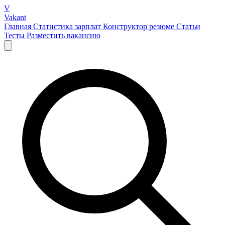
V
Vakant
Главная
Статистика зарплат
Конструктор резюме
Статьи
Тесты
Разместить вакансию