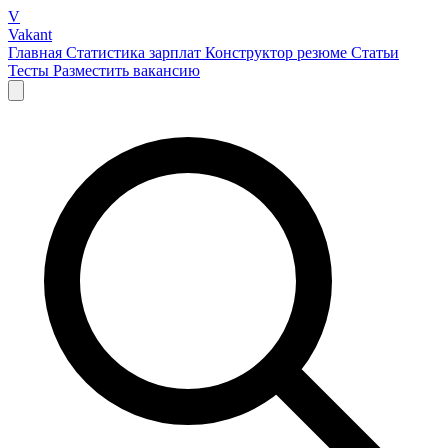
V
Vakant
Главная
Статистика зарплат
Конструктор резюме
Статьи
Тесты
Разместить вакансию