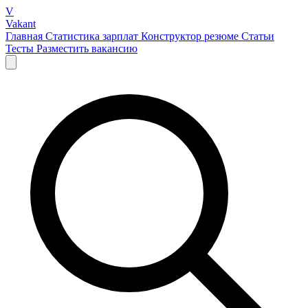
V
Vakant
Главная
Статистика зарплат
Конструктор резюме
Статьи
Тесты
Разместить вакансию