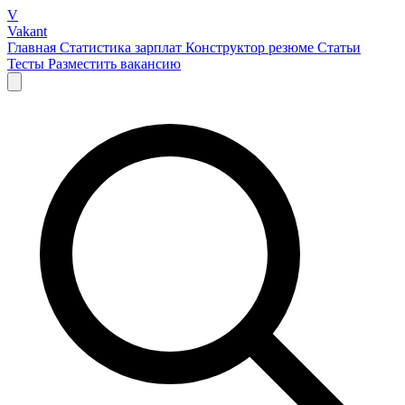
V
Vakant
Главная
Статистика зарплат
Конструктор резюме
Статьи
Тесты
Разместить вакансию