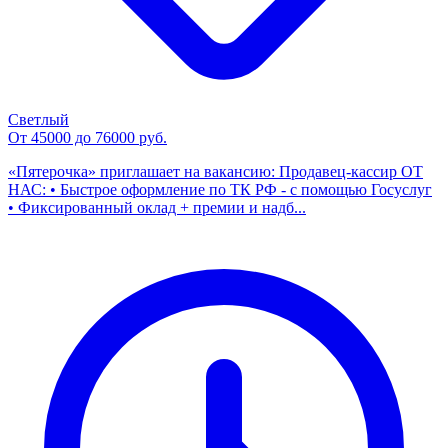
Светлый
От 45000 до 76000 руб.
«Пятерочка» приглашает на вакансию: Продавец-кассир ОТ
НАС: • Быстрое оформление по ТК РФ - с помощью Госуслуг
• Фиксированный оклад + премии и надб...