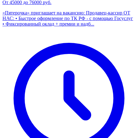
От 45000 до 76000 руб.
«Пятерочка» приглашает на вакансию: Продавец-кассир ОТ
НАС: • Быстрое оформление по ТК РФ - с помощью Госуслуг
• Фиксированный оклад + премии и надб...