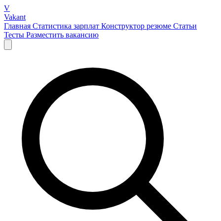
V
Vakant
Главная
Статистика зарплат
Конструктор резюме
Статьи
Тесты
Разместить вакансию