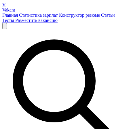
V
Vakant
Главная
Статистика зарплат
Конструктор резюме
Статьи
Тесты
Разместить вакансию