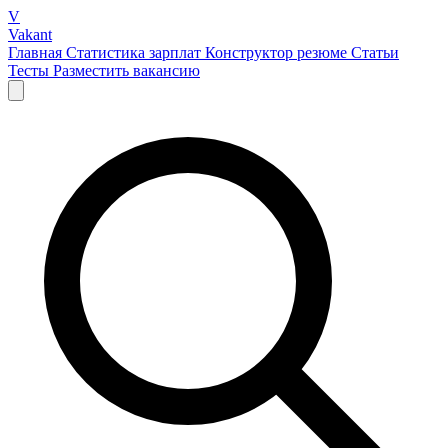
V
Vakant
Главная
Статистика зарплат
Конструктор резюме
Статьи
Тесты
Разместить вакансию