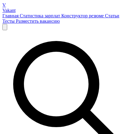
V
Vakant
Главная
Статистика зарплат
Конструктор резюме
Статьи
Тесты
Разместить вакансию