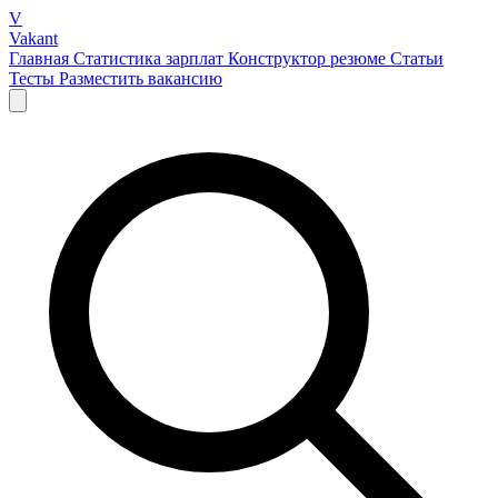
V
Vakant
Главная
Статистика зарплат
Конструктор резюме
Статьи
Тесты
Разместить вакансию