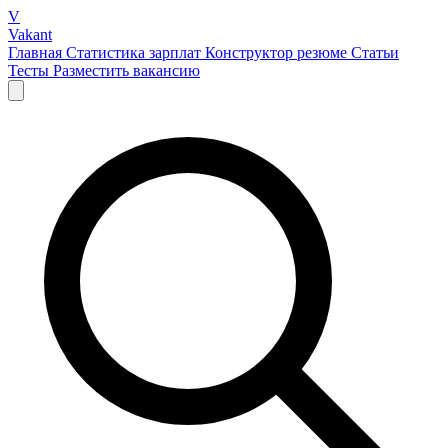
V
Vakant
Главная
Статистика зарплат
Конструктор резюме
Статьи
Тесты
Разместить вакансию