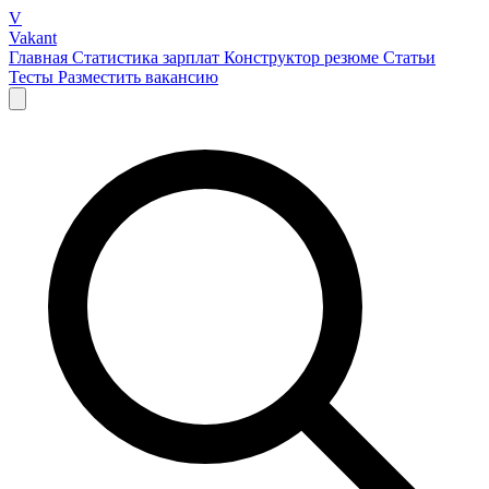
V
Vakant
Главная
Статистика зарплат
Конструктор резюме
Статьи
Тесты
Разместить вакансию