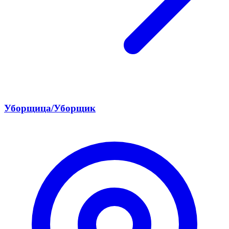
Уборщица/Уборщик