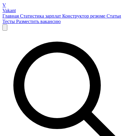
V
Vakant
Главная
Статистика зарплат
Конструктор резюме
Статьи
Тесты
Разместить вакансию