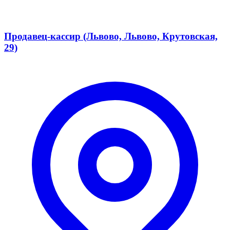
Продавец-кассир (Львово, Львово, Крутовская,
29)