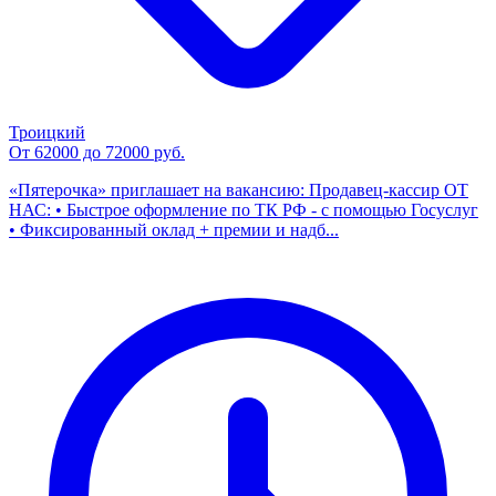
Троицкий
От 62000 до 72000 руб.
«Пятерочка» приглашает на вакансию: Продавец-кассир ОТ
НАС: • Быстрое оформление по ТК РФ - с помощью Госуслуг
• Фиксированный оклад + премии и надб...