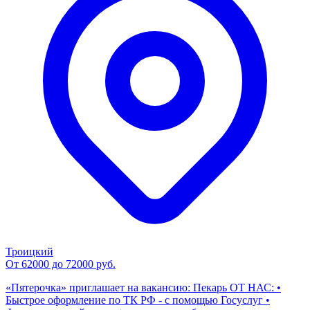
Троицкий
От 62000 до 72000 руб.
«Пятерочка» приглашает на вакансию: Пекарь ОТ НАС: •
Быстрое оформление по ТК РФ - с помощью Госуслуг •