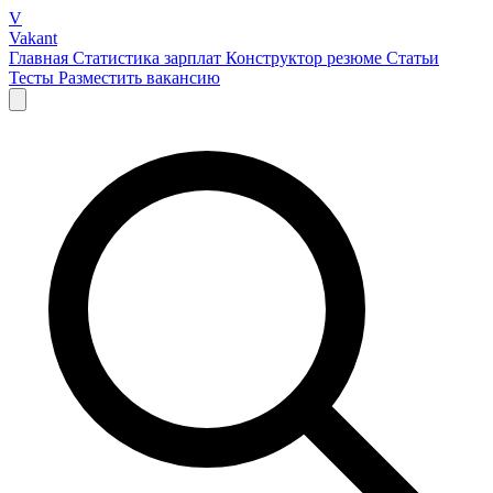
V
Vakant
Главная
Статистика зарплат
Конструктор резюме
Статьи
Тесты
Разместить вакансию