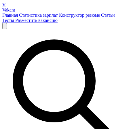
V
Vakant
Главная
Статистика зарплат
Конструктор резюме
Статьи
Тесты
Разместить вакансию