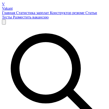
V
Vakant
Главная
Статистика зарплат
Конструктор резюме
Статьи
Тесты
Разместить вакансию