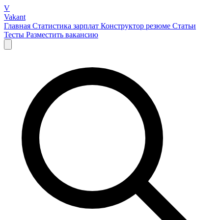
V
Vakant
Главная
Статистика зарплат
Конструктор резюме
Статьи
Тесты
Разместить вакансию