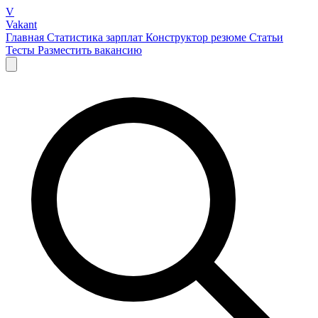
V
Vakant
Главная
Статистика зарплат
Конструктор резюме
Статьи
Тесты
Разместить вакансию